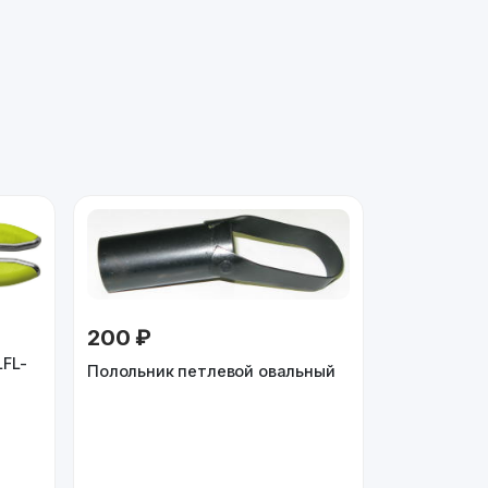
200 ₽
LFL-
Полольник петлевой овальный