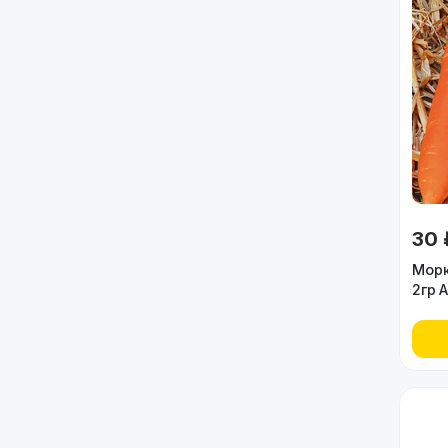
30 
Морк
2гр 