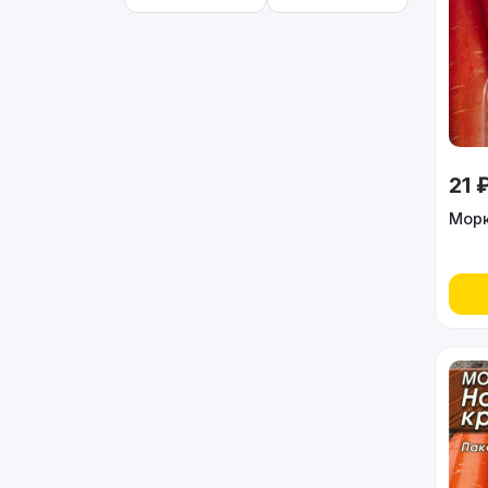
21 
Морк