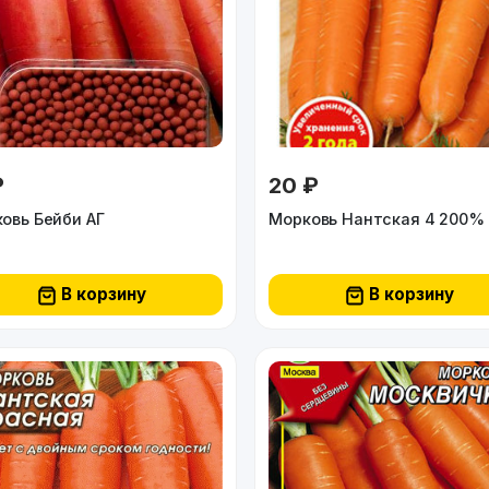
₽
20 ₽
овь Бейби АГ
В корзину
В корзину