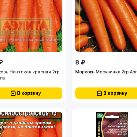
₽
8 ₽
овь Нантская красная 2гр
Морковь Москвичка 2гр Аэ
та
В корзину
В корзину