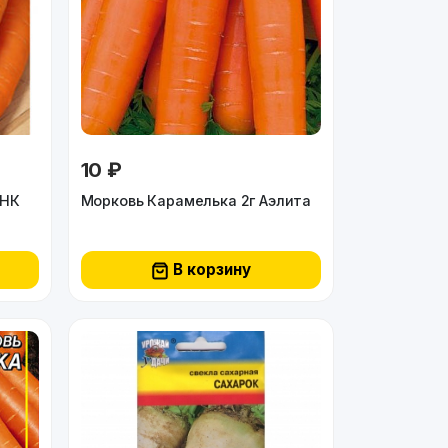
10 ₽
Морковь Нантская 4 200% НК
Морковь Карамелька 2г Аэлита
В корзину