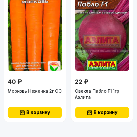
40 ₽
22 ₽
Морковь Неженка 2г СС
Свекла Пабло F1 1гр
Аэлита
В корзину
В корзину