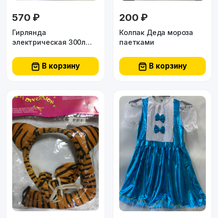
570 ₽
200 ₽
Гирлянда
Колпак Деда мороза
электрическая 300л
паетками
21м толст черн
провода
В корзину
В корзину