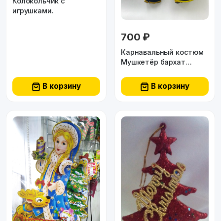
Колокольчик с
игрушками.
700 ₽
Карнавальный костюм
Мушкетёр бархат
S,M,L,XL Китай
В корзину
В корзину