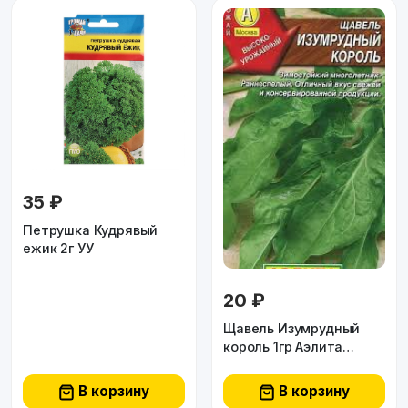
35 ₽
Петрушка Кудрявый
ежик 2г УУ
20 ₽
Щавель Изумрудный
король 1гр Аэлита
лидер
В корзину
В корзину