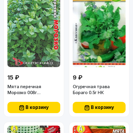
15 ₽
9 ₽
Мята перечная
Огуречная трава
Морозко 008г
Бораго 0.5г НК
Биотехника
В корзину
В корзину