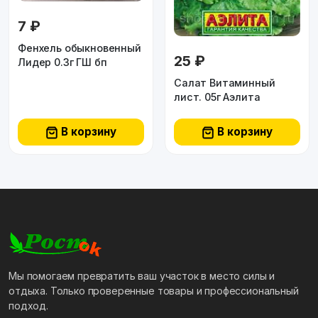
7 ₽
Фенхель обыкновенный
25 ₽
Лидер 0.3г ГШ бп
Салат Витаминный
лист. 05г Аэлита
В корзину
В корзину
Мы помогаем превратить ваш участок в место силы и
отдыха. Только проверенные товары и профессиональный
подход.