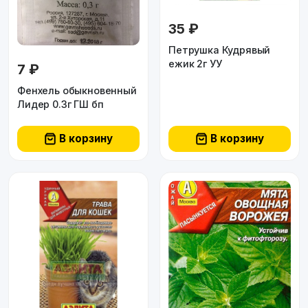
35 ₽
Петрушка Кудрявый
ежик 2г УУ
7 ₽
Фенхель обыкновенный
Лидер 0.3г ГШ бп
В корзину
В корзину