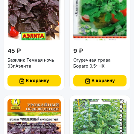
45 ₽
9 ₽
Базилик Темная ночь
Огуречная трава
03г Аэлита
Бораго 0.5г НК
В корзину
В корзину