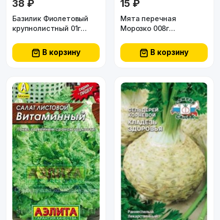
38 ₽
15 ₽
Базилик Фиолетовый
Мята перечная
крупнолистный 01г
Морозко 008г
Аэлита
Биотехника
В корзину
В корзину